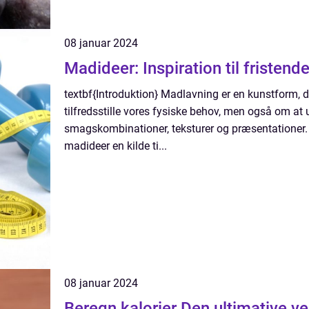
08 januar 2024
Madideer: Inspiration til fristend
textbf{Introduktion} Madlavning er en kunstform, d
tilfredsstille vores fysiske behov, men også om at 
smagskombinationer, teksturer og præsentationer. 
madideer en kilde ti...
08 januar 2024
Beregn kalorier Den ultimative vejledning til at forstå og