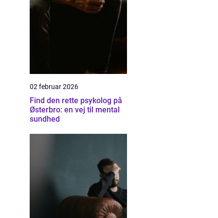
02 februar 2026
Find den rette psykolog på
Østerbro: en vej til mental
sundhed