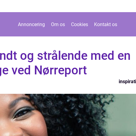
Annoncering
Om os
Cookies
Kontakt os
undt og strålende med en
ge ved Nørreport
inspirat