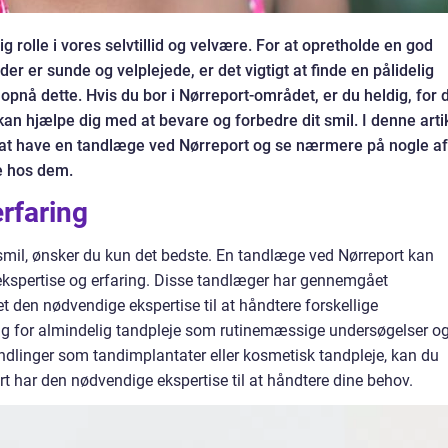
ig rolle i vores selvtillid og velvære. For at opretholde en god
r er sunde og velplejede, er det vigtigt at finde en pålidelig
pnå dette. Hvis du bor i Nørreport-området, er du heldig, for 
kan hjælpe dig med at bevare og forbedre dit smil. I denne arti
igt at have en tandlæge ved Nørreport og se nærmere på nogle af
de hos dem.
rfaring
 smil, ønsker du kun det bedste. En tandlæge ved Nørreport kan
g ekspertise og erfaring. Disse tandlæger har gennemgået
den nødvendige ekspertise til at håndtere forskellige
g for almindelig tandpleje som rutinemæssige undersøgelser o
dlinger som tandimplantater eller kosmetisk tandpleje, kan du
t har den nødvendige ekspertise til at håndtere dine behov.