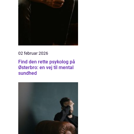
02 februar 2026
Find den rette psykolog på
Østerbro: en vej til mental
sundhed