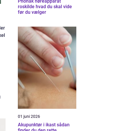
Phonak høreapparat
roskilde hvad du skal vide
før du vælger
der
kel
g
01 juni 2026
Akupunktør i ikast sådan
finder du den rette