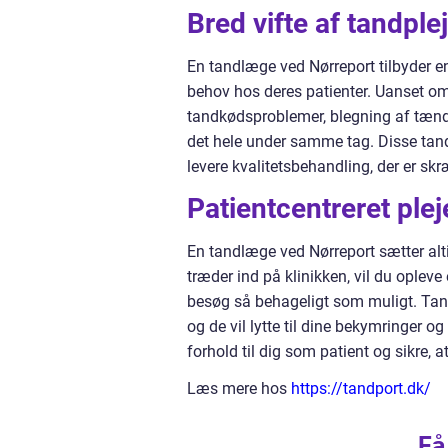
Bred vifte af tandple
En tandlæge ved Nørreport tilbyder en
behov hos deres patienter. Uanset om
tandkødsproblemer, blegning af tænde
det hele under samme tag. Disse tan
levere kvalitetsbehandling, der er skr
Patientcentreret ple
En tandlæge ved Nørreport sætter alti
træder ind på klinikken, vil du oplev
besøg så behageligt som muligt. Ta
og de vil lytte til dine bekymringer o
forhold til dig som patient og sikre, 
Læs mere hos
https://tandport.dk/
Få