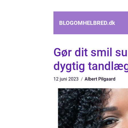
BLOGOMHELBRED.
dk
Gør dit smil s
dygtig tandlæ
12 juni 2023
Albert Pilgaard