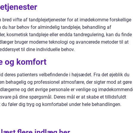
jetjenester
 bred vifte af tandplejetjenester for at imødekomme forskellige
 du har behov for almindelig tandpleje, behandling af
r, kosmetisk tandpleje eller endda tandregulering, kan du finde
dlæger bruger moderne teknologi og avancerede metoder til at
æddersyet til dine individuelle behov.
je og komfort
d deres patienters velbefindende i højsædet. Fra det øjeblik du
e en behagelig og professionel atmosfære, der sigter mod at gøre 
ndlægerne og det øvrige personale er venlige og imødekommend
g svare på dine spørgsmål. Deres mål er at skabe et tillidsfuldt
at du føler dig tryg og komfortabel under hele behandlingen.
 læst flere indlæg her