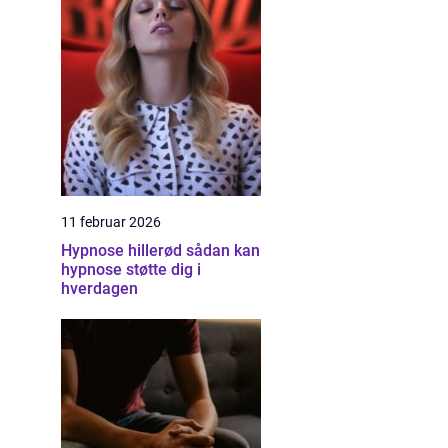
11 februar 2026
Hypnose hillerød sådan kan
hypnose støtte dig i
hverdagen