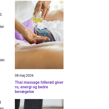
d.
ler
den
08 maj 2026
Thai massage hillerød giver
ro, energi og bedre
bevægelse
d
res