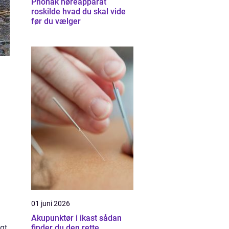
Phonak høreapparat
roskilde hvad du skal vide
før du vælger
01 juni 2026
Akupunktør i ikast sådan
gt
finder du den rette