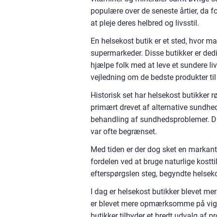
populære over de seneste årtier, da 
at pleje deres helbred og livsstil.
En helsekost butik er et sted, hvor ma
supermarkeder. Disse butikker er dedik
hjælpe folk med at leve et sundere li
vejledning om de bedste produkter til
Historisk set har helsekost butikker rø
primært drevet af alternative sundheds
behandling af sundhedsproblemer. Di
var ofte begrænset.
Med tiden er der dog sket en markan
fordelen ved at bruge naturlige kostti
efterspørgslen steg, begyndte helseko
I dag er helsekost butikker blevet me
er blevet mere opmærksomme på vigti
butikker tilbyder et bredt udvalg af p