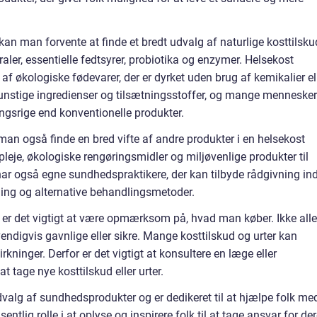
an man forvente at finde et bredt udvalg af naturlige kosttilsku
ler, essentielle fedtsyrer, probiotika og enzymer. Helsekost
 af økologiske fødevarer, der er dyrket uden brug af kemikalier el
r kunstige ingredienser og tilsætningsstoffer, og mange mennesker
ngsrige end konventionelle produkter.
man også finde en bred vifte af andre produkter i en helsekost
pleje, økologiske rengøringsmidler og miljøvenlige produkter til
ar også egne sundhedspraktikere, der kan tilbyde rådgivning in
ing og alternative behandlingsmetoder.
, er det vigtigt at være opmærksom på, hvad man køber. Ikke alle
vendigvis gavnlige eller sikre. Mange kosttilskud og urter kan
rkninger. Derfor er det vigtigt at konsultere en læge eller
 tage nye kosttilskud eller urter.
udvalg af sundhedsprodukter og er dedikeret til at hjælpe folk me
sentlig rolle i at oplyse og inspirere folk til at tage ansvar for de