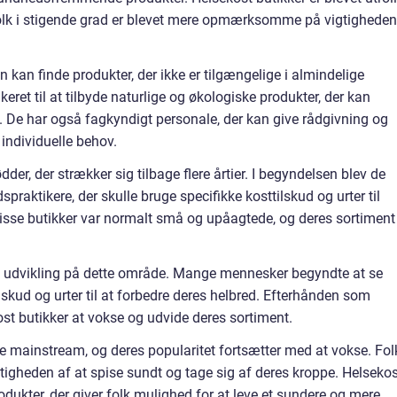
folk i stigende grad er blevet mere opmærksomme på vigtigheden
n kan finde produkter, der ikke er tilgængelige i almindelige
eret til at tilbyde naturlige og økologiske produkter, der kan
v. De har også fagkyndigt personale, der kan give rådgivning og
 individuelle behov.
dder, der strækker sig tilbage flere årtier. I begyndelsen blev de
praktikere, der skulle bruge specifikke kosttilskud og urter til
sse butikker var normalt små og upåagtede, og deres sortiment
t udvikling på dette område. Mange mennesker begyndte at se
lskud og urter til at forbedre deres helbred. Efterhånden som
st butikker at vokse og udvide deres sortiment.
re mainstream, og deres popularitet fortsætter med at vokse. Fol
gheden af at spise sundt og tage sig af deres kroppe. Helsekos
rodukter, der giver folk mulighed for at leve et sundere og mere