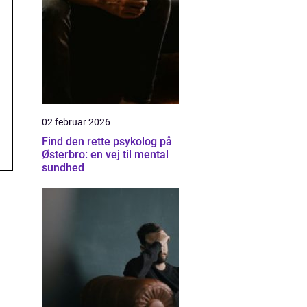
02 februar 2026
Find den rette psykolog på
Østerbro: en vej til mental
sundhed