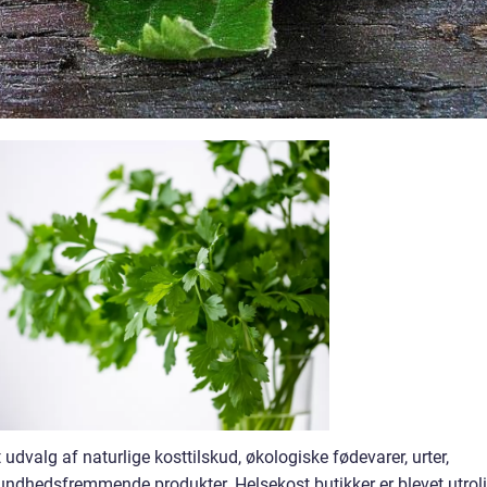
 udvalg af naturlige kosttilskud, økologiske fødevarer, urter,
undhedsfremmende produkter. Helsekost butikker er blevet utroli