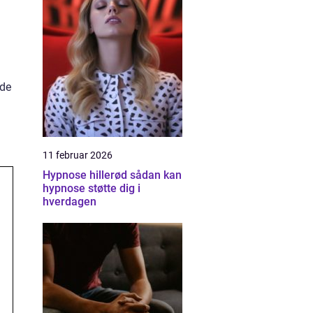
 de
11 februar 2026
Hypnose hillerød sådan kan
hypnose støtte dig i
hverdagen