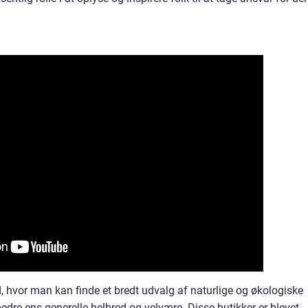
ed, hvor man kan finde et bredt udvalg af naturlige og økologiske
edre ens generelle helbred og velvære. Disse butikker er blevet