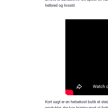
helbred og livsstil.
Kort sagt er en helsekost butik et st
produkter, der kan hjælpe med at forb