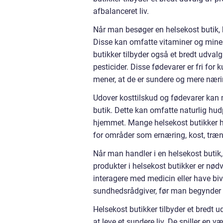
afbalanceret liv.
Når man besøger en helsekost butik, k
Disse kan omfatte vitaminer og minera
butikker tilbyder også et bredt udvalg
pesticider. Disse fødevarer er fri fo
mener, at de er sundere og mere næri
Udover kosttilskud og fødevarer kan 
butik. Dette kan omfatte naturlig hud
hjemmet. Mange helsekost butikker h
for områder som ernæring, kost, træn
Når man handler i en helsekost butik
produkter i helsekost butikker er nød
interagere med medicin eller have bivi
sundhedsrådgiver, før man begynder at
Helsekost butikker tilbyder et bredt 
at leve et sundere liv. De spiller en væ