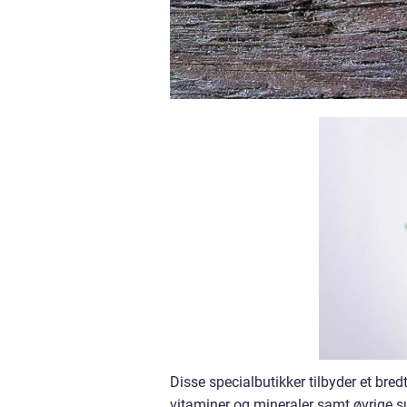
Disse specialbutikker tilbyder et bredt
vitaminer og mineraler samt øvrige s