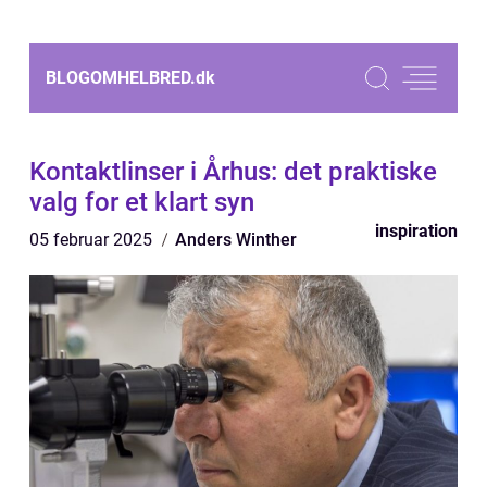
BLOGOMHELBRED.
dk
Kontaktlinser i Århus: det praktiske
valg for et klart syn
inspiration
05 februar 2025
Anders Winther