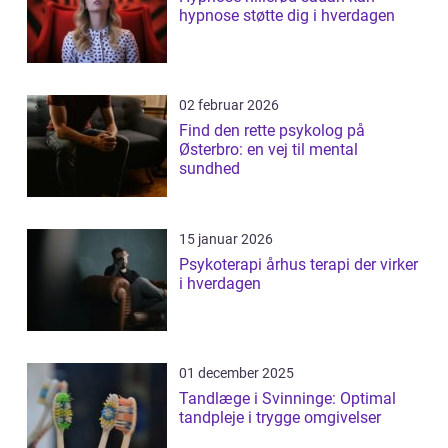
hypnose støtte dig i hverdagen
02 februar 2026
Find den rette psykolog på
Østerbro: en vej til mental
sundhed
15 januar 2026
Psykoterapi århus terapi der virker
i hverdagen
01 december 2025
Tandlæge i Svinninge: Optimal
tandpleje i trygge omgivelser