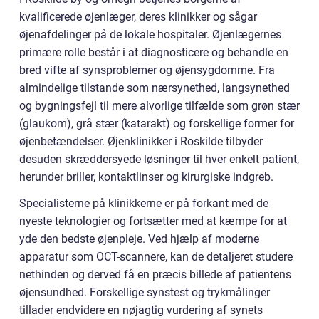
kvalificerede øjenlæger, deres klinikker og sågar
øjenafdelinger på de lokale hospitaler. Øjenlægernes
primære rolle består i at diagnosticere og behandle en
bred vifte af synsproblemer og øjensygdomme. Fra
almindelige tilstande som nærsynethed, langsynethed
og bygningsfejl til mere alvorlige tilfælde som grøn stær
(glaukom), grå stær (katarakt) og forskellige former for
øjenbetændelser. Øjenklinikker i Roskilde tilbyder
desuden skræddersyede løsninger til hver enkelt patient,
herunder briller, kontaktlinser og kirurgiske indgreb.
Specialisterne på klinikkerne er på forkant med de
nyeste teknologier og fortsætter med at kæmpe for at
yde den bedste øjenpleje. Ved hjælp af moderne
apparatur som OCT-scannere, kan de detaljeret studere
nethinden og derved få en præcis billede af patientens
øjensundhed. Forskellige synstest og trykmålinger
tillader endvidere en nøjagtig vurdering af synets