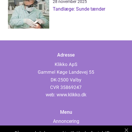
28 november 2025
Tandlæge: Sunde tænder
Adresse
web:
www.klikko.dk
Menu
Annoncering
Om os