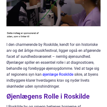
I den charmerende by Roskilde, kendt for sin historiske
arv og det årlige musikfestival, ligger også en afgørende
facet af sundhedsvæsenet – nemlig øjensundhed.
Øjenlæger spiller en essentiel rolle i at diagnosticere,
behandle og forebygge øjensygdomme. Ved at tage sig
af regionens syn kan
øjenlæge Roskilde
sikre, at byens
indbyggere klarer hverdagens krav og nyder livets
skønheder uden synshindringer.
Øjenlægens Rolle i Roskilde
I Roskilde by og omegn betjenes borgerne af