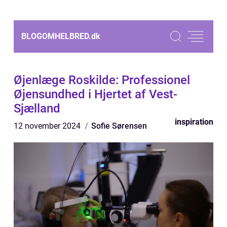
BLOGOMHELBRED.
dk
Øjenlæge Roskilde: Professionel
Øjensundhed i Hjertet af Vest-
Sjælland
inspiration
12 november 2024
Sofie Sørensen