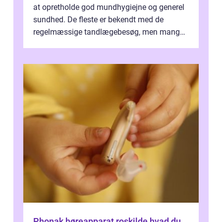
at opretholde god mundhygiejne og generel
sundhed. De fleste er bekendt med de
regelmæssige tandlægebesøg, men mange
er ikk...
Phonak høreapparat roskilde hvad du