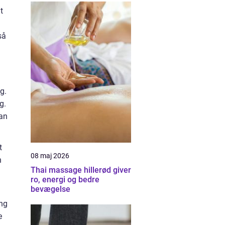
t
så
g.
g.
kan
t
08 maj 2026
n
Thai massage hillerød giver
ro, energi og bedre
bevægelse
ing
e