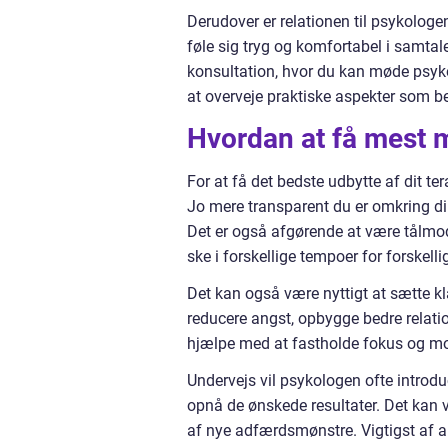
Derudover er relationen til psykologen 
føle sig tryg og komfortabel i samta
konsultation, hvor du kan møde psyk
at overveje praktiske aspekter som be
Hvordan at få mest m
For at få det bedste udbytte af dit te
Jo mere transparent du er omkring din
Det er også afgørende at være tålmod
ske i forskellige tempoer for forskell
Det kan også være nyttigt at sætte k
reducere angst, opbygge bedre relatio
hjælpe med at fastholde fokus og mo
Undervejs vil psykologen ofte introdu
opnå de ønskede resultater. Det kan v
af nye adfærdsmønstre. Vigtigst af alt