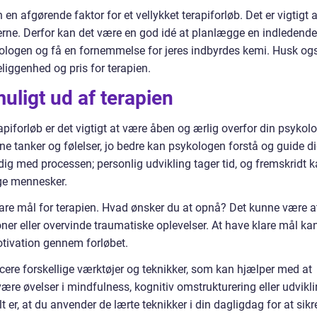
en afgørende faktor for et vellykket terapiforløb. Det er vigtigt a
lerne. Derfor kan det være en god idé at planlægge en indledende
ologen og få en fornemmelse for jeres indbyrdes kemi. Husk og
liggenhed og pris for terapien.
uligt ud af terapien
rapiforløb er det vigtigt at være åben og ærlig overfor din psykolo
e tanker og følelser, jo bedre kan psykologen forstå og guide di
ig med processen; personlig udvikling tager tid, og fremskridt 
ige mennesker.
lare mål for terapien. Hvad ønsker du at opnå? Det kunne være a
ner eller overvinde traumatiske oplevelser. At have klare mål ka
tivation gennem forløbet.
cere forskellige værktøjer og teknikker, som kan hjælper med at
ære øvelser i mindfulness, kognitiv omstrukturering eller udvikl
 er, at du anvender de lærte teknikker i din dagligdag for at sikr