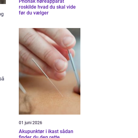
Phonak høreapparat
roskilde hvad du skal vide
før du vælger
og
så
01 juni 2026
Akupunktør i ikast sådan
finder du den rette