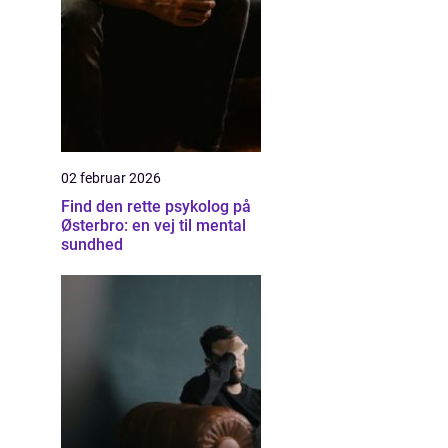
02 februar 2026
Find den rette psykolog på
Østerbro: en vej til mental
sundhed