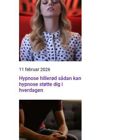
11 februar 2026
Hypnose hillerød sådan kan
hypnose støtte dig i
hverdagen