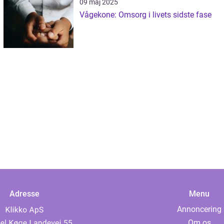
09 maj 2025
Vågekone: Omsorg i livets sidste fase
Adresse
Menu
Annoncering
Om os