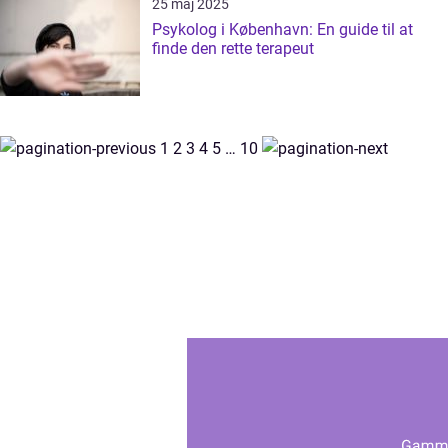
25 maj 2025
Psykolog i København: En guide til at
finde den rette terapeut
1
2
3
4
5
…
10